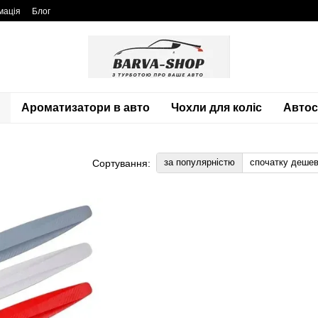
мація
Блог
Ароматизатори в авто
Чохли для коліс
Автос
за популярністю
спочатку деше
Сортування: