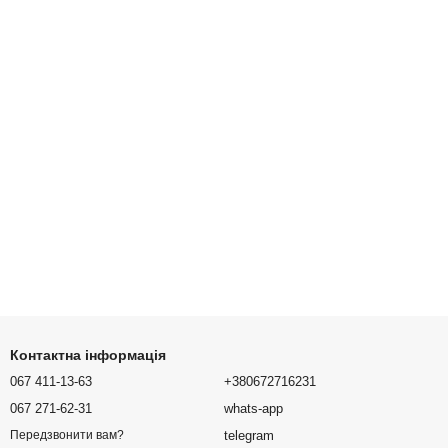
Контактна інформація
067 411-13-63
+380672716231
067 271-62-31
whats-app
telegram
Передзвонити вам?