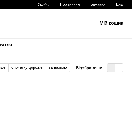
Порівняння
Укр
Рус
Бажання
Вхід
Мій кошик
вітло
вше
спочатку дорожчі
за назвою
Відображення: